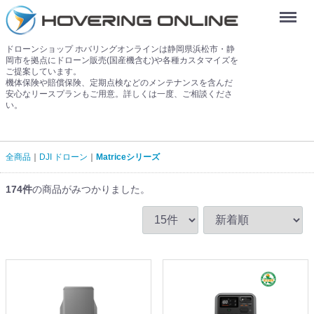
Menu
ドローンショップ ホバリングオンラインは静岡県浜松市・静
岡市を拠点にドローン販売(国産機含む)や各種カスタマイズを
ご提案しています。
機体保険や賠償保険、定期点検などのメンテナンスを含んだ
安心なリースプランもご用意。詳しくは一度、ご相談くださ
い。
全商品
DJI ドローン
Matriceシリーズ
174
件
の商品がみつかりました。