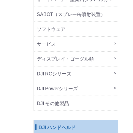
SABOT（スプレー缶噴射装置）
ソフトウェア
サービス
DJI 
DJI 
ディスプレイ・ゴーグル類
本体
周辺
DJI RCシリーズ
本体
DJI Powerシリーズ
本体
周辺
DJI その他製品
DJI ハンドヘルド