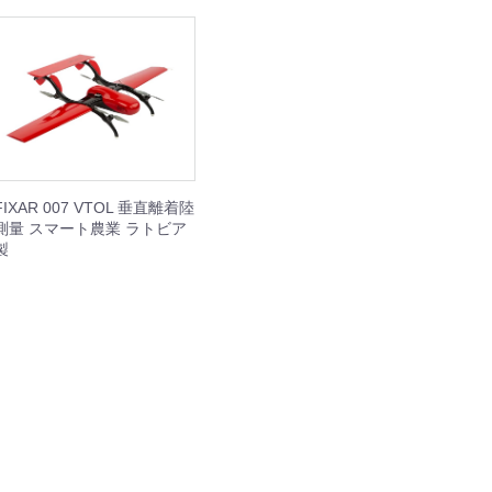
IBIT
WHEEL
REST XING
OOTER J+VISION
本体
周辺機器
周辺機器
本体
本体
周辺機器
本体
周辺機器
FIXAR 007 VTOL 垂直離着陸
測量 スマート農業 ラトビア
製
SING M2 シリーズ
本体
周辺機器
セット