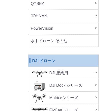
QYSEA
FIF
JOHNAN
MO
PowerVision
Powe
その
水中ドローン その他
DJI ドローン
DJI 産業用
本体
周辺
DJ
SA
セッ
DJI Dock シリーズ
DJI 
DJI 
Doc
Matriceシリーズ
FlyCartシリーズ
本体
周辺