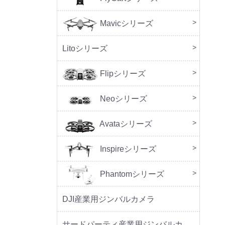
Mavicシリーズ
DJI M
Litoシリーズ
本体
周辺
Flipシリーズ
本体
周辺
Neoシリーズ
本体
周辺
セッ
Avataシリーズ
本体
周辺
Inspireシリーズ
Phantomシリーズ
DJI産業用ジンバルカメラ
サードパーティ産業用ジンバルカメラ