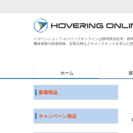
ドローンショップ ホバリングオンラインは静岡県浜松市・静
機体保険や賠償保険、定期点検などのメンテナンスを含んだ
ホーム
探
用途で探す
運搬
害獣
警備
災害
農業
検査・点検
測量
測量（PPK対
教育
空撮
練習
登録講習機関
その他
ジャンルで探
水中ドローン
国産ドローン
DJI社 ドロー
特殊光学機器
スマート農業
ソフトウェア
ロボット
ICT機器
サービス
映像機器
その他
アウトレット
新着商品
キャンペーン商品