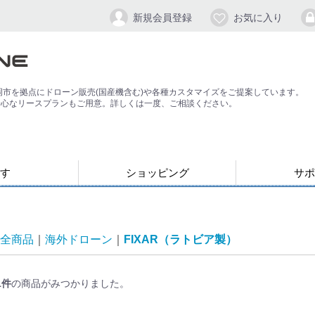
新規会員登録
お気に入り
岡市を拠点にドローン販売(国産機含む)や各種カスタマイズをご提案しています。
安心なリースプランもご用意。詳しくは一度、ご相談ください。
す
ショッピング
サポ
お支払い・発送について
会員登録手順
パスワードの
よくある質問
退会方法
応）
す
ン
ジンバル/カメラスタビライザー
全商品
海外ドローン
FIXAR（ラトビア製）
1
件
の商品がみつかりました。