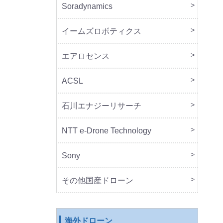
Soradynamics
本体
周辺
イームズロボティクス
本体
周辺
エアロセンス
本体
ACSL
本体
石川エナジーリサーチ
本体
周辺
NTT e-Drone Technology
本体
Sony
本体
周辺
セッ
その他国産ドローン
本体
周辺
海外ドローン