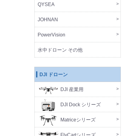
QYSEA
FIF
JOHNAN
MO
PowerVision
Powe
その
水中ドローン その他
DJI ドローン
DJI 産業用
本体
周辺
DJ
SA
セッ
DJI Dock シリーズ
DJI 
DJI 
Doc
Matriceシリーズ
FlyCartシリーズ
本体
周辺