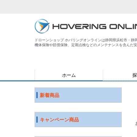
ドローンショップ ホバリングオンラインは静岡県浜松市・静
機体保険や賠償保険、定期点検などのメンテナンスを含んだ
ホーム
探
用途で探す
運搬
害獣
警備
災害
農業
検査・点検
測量
測量（PPK対
教育
空撮
練習
登録講習機関
その他
ジャンルで探
水中ドローン
国産ドローン
DJI社 ドロー
特殊光学機器
スマート農業
ソフトウェア
ロボット
ICT機器
サービス
映像機器
その他
アウトレット
新着商品
キャンペーン商品