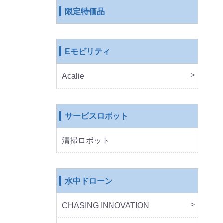
限定特価品
Eモビリティ
Acalie
RICH
COS
EVE
ROB
サービスロボット
清掃ロボット
水中ドローン
CHASING INNOVATION
CHA