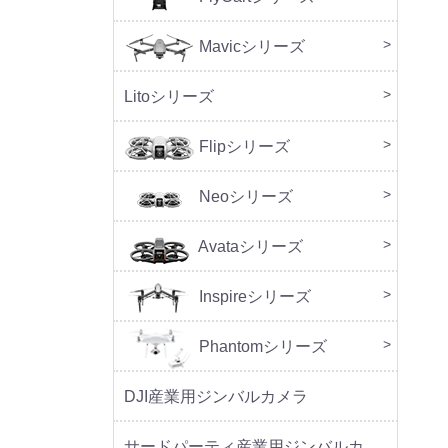
Mavicシリーズ
DJI M
Litoシリーズ
本体
周辺
Flipシリーズ
本体
周辺
Neoシリーズ
本体
周辺
セッ
Avataシリーズ
本体
周辺
Inspireシリーズ
Phantomシリーズ
DJI産業用ジンバルカメラ
サードパーティ産業用ジンバルカメラ