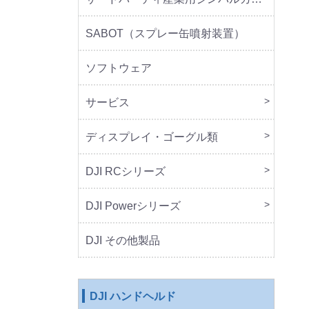
SABOT（スプレー缶噴射装置）
ソフトウェア
サービス
DJI 
DJI 
ディスプレイ・ゴーグル類
本体
周辺
DJI RCシリーズ
本体
DJI Powerシリーズ
本体
周辺
DJI その他製品
DJI ハンドヘルド