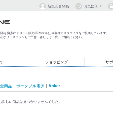
新規会員登録
お気に入り
岡市を拠点にドローン販売(国産機含む)や各種カスタマイズをご提案しています。
安心なリースプランもご用意。詳しくは一度、ご相談ください。
す
ショッピング
サポ
お支払い・発送について
会員登録手順
パスワードの
よくある質問
退会方法
応）
す
ン
ジンバル/カメラスタビライザー
全商品
ポータブル電源
Anker
お探しの商品は見つかりませんでした。