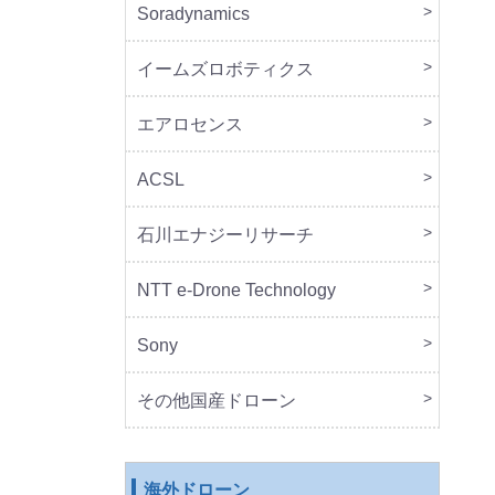
Soradynamics
本体
周辺
イームズロボティクス
本体
周辺
エアロセンス
本体
ACSL
本体
石川エナジーリサーチ
本体
周辺
NTT e-Drone Technology
本体
Sony
本体
周辺
セッ
その他国産ドローン
本体
周辺
海外ドローン