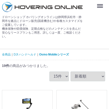
Menu
ドローンショップ ホバリングオンラインは静岡県浜松市・静
岡市を拠点にドローン販売(国産機含む)や各種カスタマイズを
ご提案しています。
機体保険や賠償保険、定期点検などのメンテナンスを含んだ
安心なリースプランもご用意。詳しくは一度、ご相談くださ
い。
全商品
DJI ハンドヘルド
Osmo Mobileシリーズ
19
件
の商品がみつかりました。