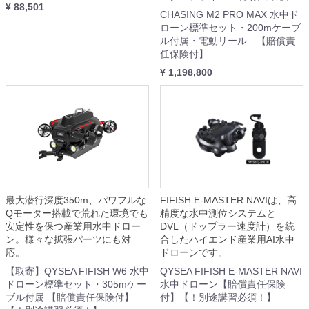
¥ 88,501
CHASING M2 PRO MAX 水中ド
ローン標準セット・200mケーブ
ル付属・電動リール 【賠償責
任保険付】
¥ 1,198,800
最大潜行深度350m、パワフルな
FIFISH E-MASTER NAVIは、高
Qモーター搭載で荒れた環境でも
精度な水中測位システムと
安定性を保つ産業用水中ドロー
DVL（ドップラー速度計）を統
ン。様々な拡張パーツにも対
合したハイエンド産業用AI水中
応。
ドローンです。
【取寄】QYSEA FIFISH W6 水中
QYSEA FIFISH E-MASTER NAVI
ドローン標準セット・305mケー
水中ドローン【賠償責任保険
ブル付属 【賠償責任保険付】
付】【！別途講習必須！】