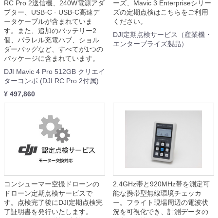
RC Pro 2送信機、240W電源アダ
ーズ、Mavic 3 Enterpriseシリー
プター、USB-C - USB-C高速デ
ズの定期点検はこちらをご利用
ータケーブルが含まれていま
ください。
す。また、追加のバッテリー2
DJI定期点検サービス（産業機・
個、パラレル充電ハブ、ショル
エンタープライズ製品）
ダーバッグなど、すべてが1つの
パッケージに含まれています。
DJI Mavic 4 Pro 512GB クリエイ
ターコンボ (DJI RC Pro 2付属)
¥ 497,860
コンシューマー空撮ドローンの
2.4GHz帯と920MHz帯を測定可
ドローン定期点検サービスで
能な携帯型無線環境チェッカ
す。点検完了後にDJI定期点検完
ー。フライト現場周辺の電波状
了証明書を発行いたします。
況を可視化でき、計測データの