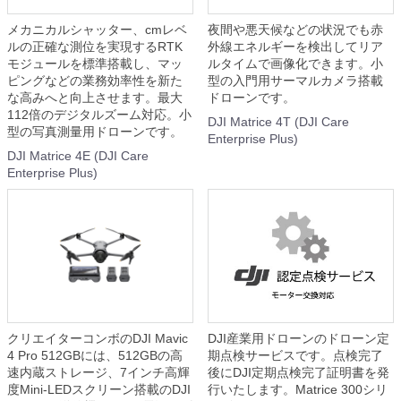
メカニカルシャッター、cmレベ
夜間や悪天候などの状況でも赤
ルの正確な測位を実現するRTK
外線エネルギーを検出してリア
モジュールを標準搭載し、マッ
ルタイムで画像化できます。小
ピングなどの業務効率性を新た
型の入門用サーマルカメラ搭載
な高みへと向上させます。最大
ドローンです。
112倍のデジタルズーム対応。小
DJI Matrice 4T (DJI Care
型の写真測量用ドローンです。
Enterprise Plus)
DJI Matrice 4E (DJI Care
Enterprise Plus)
クリエイターコンボのDJI Mavic
DJI産業用ドローンのドローン定
4 Pro 512GBには、512GBの高
期点検サービスです。点検完了
速内蔵ストレージ、7インチ高輝
後にDJI定期点検完了証明書を発
度Mini-LEDスクリーン搭載のDJI
行いたします。Matrice 300シリ