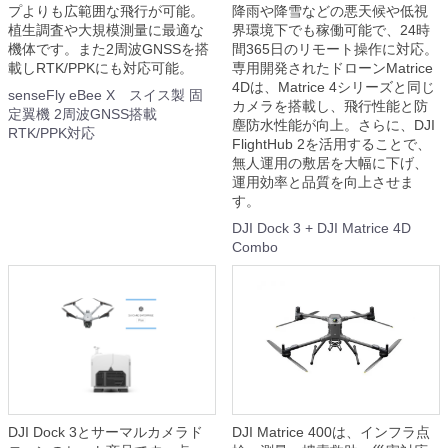
プよりも広範囲な飛行が可能。
降雨や降雪などの悪天候や低視
植生調査や大規模測量に最適な
界環境下でも稼働可能で、24時
機体です。また2周波GNSSを搭
間365日のリモート操作に対応。
載しRTK/PPKにも対応可能。
専用開発されたドローンMatrice
4Dは、Matrice 4シリーズと同じ
senseFly eBee X スイス製 固
カメラを搭載し、飛行性能と防
定翼機 2周波GNSS搭載
塵防水性能が向上。さらに、DJI
RTK/PPK対応
FlightHub 2を活用することで、
無人運用の敷居を大幅に下げ、
運用効率と品質を向上させま
す。
DJI Dock 3 + DJI Matrice 4D
Combo
DJI Dock 3とサーマルカメラド
DJI Matrice 400は、インフラ点