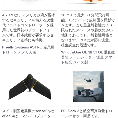
ASTROは、アメリカ政府が要求
16 m/s で最大 59 分間飛行可
するセキュリティを備える次世
能、1フライトで広範囲を撮影で
代フライトコントローラーを採
きます。また垂直離着陸により
用した世界初のプラットフォー
限られたスペースや起伏の多い
ムです。日本政府が要求するセ
地形であっても、離着陸可能と
キュリティ基準にも準拠。
なります。PPKに対応し測量、
植生調査に最適です。
Freefly Systems ASTRO 産業用
ドローン アメリカ製
WingtraOne GENII VTOL 垂直離
着陸 テールシッター 測量 スマー
ト農業 スイス製
スイス製固定翼機のsenseFly社
DJI Dock 3と航空写真測量ドロ
eBee Xは、マルチコプタータイ
ーンのセット商品です。