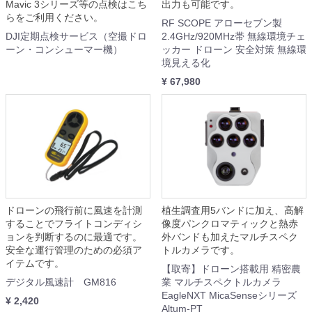
Mavic 3シリーズ等の点検はこち
出力も可能です。
らをご利用ください。
RF SCOPE アローセブン製
DJI定期点検サービス（空撮ドロ
2.4GHz/920MHz帯 無線環境チェ
ーン・コンシューマー機）
ッカー ドローン 安全対策 無線環
境見える化
¥ 67,980
ドローンの飛行前に風速を計測
植生調査用5バンドに加え、高解
することでフライトコンディシ
像度パンクロマティックと熱赤
ョンを判断するのに最適です。
外バンドも加えたマルチスペク
安全な運行管理のための必須ア
トルカメラです。
イテムです。
【取寄】ドローン搭載用 精密農
デジタル風速計 GM816
業 マルチスペクトルカメラ
EagleNXT MicaSenseシリーズ
¥ 2,420
Altum-PT