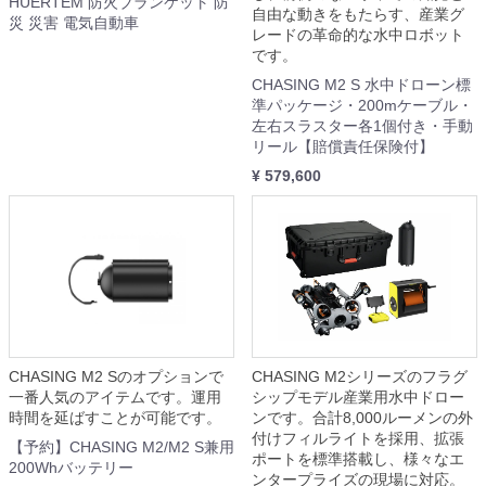
HUERTEM 防火ブランケット 防
自由な動きをもたらす、産業グ
災 災害 電気自動車
レードの革命的な水中ロボット
です。
CHASING M2 S 水中ドローン標
準パッケージ・200mケーブル・
左右スラスター各1個付き・手動
リール【賠償責任保険付】
¥ 579,600
CHASING M2 Sのオプションで
CHASING M2シリーズのフラグ
一番人気のアイテムです。運用
シップモデル産業用水中ドロー
時間を延ばすことが可能です。
ンです。合計8,000ルーメンの外
付けフィルライトを採用、拡張
【予約】CHASING M2/M2 S兼用
ポートを標準搭載し、様々なエ
200Whバッテリー
ンタープライズの現場に対応。