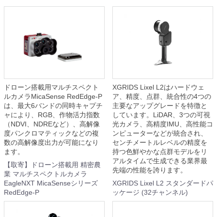
ドローン搭載用マルチスペクト
XGRIDS Lixel L2はハードウェ
ルカメラMicaSense RedEdge-P
ア、精度、点群、統合性の4つの
は、最大6バンドの同時キャプチ
主要なアップグレードを特徴と
ャにより、RGB、作物活力指数
しています。LiDAR、3つの可視
（NDVI、NDREなど）、高解像
光カメラ、高精度IMU、高性能コ
度パンクロマティックなどの複
ンピューターなどが統合され、
数の高解像度出力が可能になり
センチメートルレベルの精度を
ます。
持つ色鮮やかな点群モデルをリ
アルタイムで生成できる業界最
【取寄】ドローン搭載用 精密農
先端の性能を誇ります。
業 マルチスペクトルカメラ
EagleNXT MicaSenseシリーズ
XGRIDS Lixel L2 スタンダードパ
RedEdge-P
ッケージ (32チャンネル)