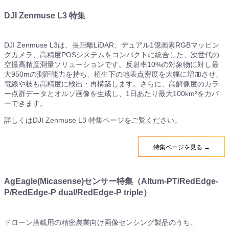
DJI Zenmuse L3 特集
DJI Zenmuse L3は、長距離LiDAR、デュアル1億画素RGBマッピン
グカメラ、高精度POSシステムをコンパクトに統合した、次世代の
空撮高精度測量ソリューションです。反射率10%の対象物に対し最
大950mの測距能力を持ち、植生下の地表点密度を大幅に増加させ、
電線や枝も高精度に検出・再構築します。さらに、高解像度のカラ
ー点群データとオルソ画像を生成し、1日あたり最大100km²をカバ
ーできます。
詳しくはDJI Zenmuse L3 特集ページをご覧ください。
特集ページを見る →
AgEagle(Micasense)センサー特集（Altum-PT/RedEdge-
P/RedEdge-P dual/RedEdge-P triple）
ドローン搭載用の精密農業向け画像センシング製品のうち、