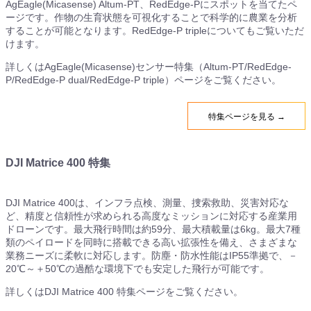
AgEagle(Micasense) Altum-PT、RedEdge-Pにスポットを当てたペ
ージです。作物の生育状態を可視化することで科学的に農業を分析
することが可能となります。RedEdge-P tripleについてもご覧いただ
けます。
詳しくはAgEagle(Micasense)センサー特集（Altum-PT/RedEdge-
P/RedEdge-P dual/RedEdge-P triple）ページをご覧ください。
特集ページを見る →
DJI Matrice 400 特集
DJI Matrice 400は、インフラ点検、測量、捜索救助、災害対応な
ど、精度と信頼性が求められる高度なミッションに対応する産業用
ドローンです。最大飛行時間は約59分、最大積載量は6kg。最大7種
類のペイロードを同時に搭載できる高い拡張性を備え、さまざまな
業務ニーズに柔軟に対応します。防塵・防水性能はIP55準拠で、－
20℃～＋50℃の過酷な環境下でも安定した飛行が可能です。
詳しくはDJI Matrice 400 特集ページをご覧ください。