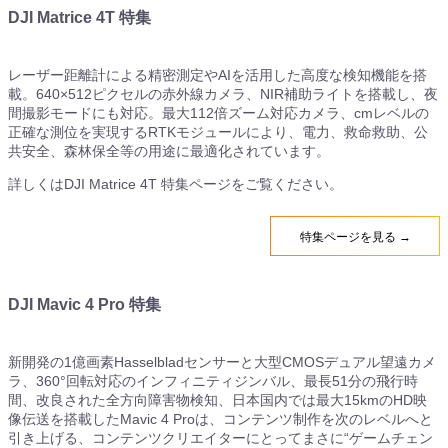
DJI Matrice 4T 特集
レーザー距離計による精密測定やAIを活用した高度な検知機能を搭
載。640×512ピクセルの赤外線カメラ、NIR補助ライトを搭載し、夜
間撮影モードにも対応。最大112倍ズーム対応カメラ、cmレベルの
正確な測位を実現するRTKモジュールにより、電力、救命救助、公
共安全、森林保全等の用途に最適化されています。
詳しくはDJI Matrice 4T 特集ページをご覧ください。
特集ページを見る →
DJI Mavic 4 Pro 特集
新開発の1億画素Hasselbladセンサーと大型CMOSデュアル望遠カメ
ラ、360°回転対応のインフィニティジンバル、最長51分の飛行時
間、改良された全方向障害物検知、日本国内では最大15kmのHD映
像伝送を搭載したMavic 4 Proは、コンテンツ制作を次のレベルへと
引き上げる、コンテンツクリエイターにとってまさに“ゲームチェン