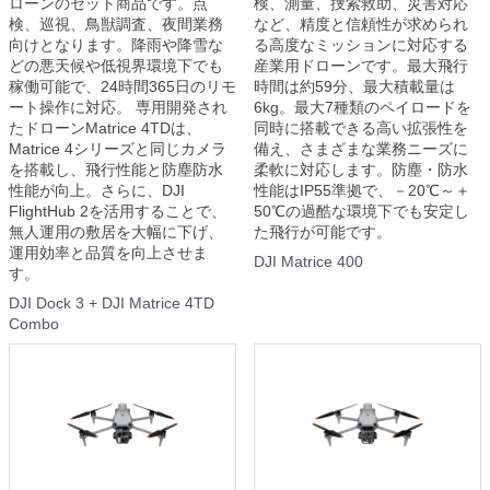
ローンのセット商品です。点
検、測量、捜索救助、災害対応
検、巡視、鳥獣調査、夜間業務
など、精度と信頼性が求められ
向けとなります。降雨や降雪な
る高度なミッションに対応する
どの悪天候や低視界環境下でも
産業用ドローンです。最大飛行
稼働可能で、24時間365日のリモ
時間は約59分、最大積載量は
ート操作に対応。 専用開発され
6kg。最大7種類のペイロードを
たドローンMatrice 4TDは、
同時に搭載できる高い拡張性を
Matrice 4シリーズと同じカメラ
備え、さまざまな業務ニーズに
を搭載し、飛行性能と防塵防水
柔軟に対応します。防塵・防水
性能が向上。さらに、DJI
性能はIP55準拠で、－20℃～＋
FlightHub 2を活用することで、
50℃の過酷な環境下でも安定し
無人運用の敷居を大幅に下げ、
た飛行が可能です。
運用効率と品質を向上させま
DJI Matrice 400
す。
DJI Dock 3 + DJI Matrice 4TD
Combo