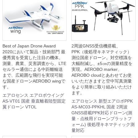
Best of Japan Drone Award
2周波GNSS受信機搭載、
2020において製品・技術部⾨ 最
PPK（後処理キネマティック）
優秀賞を受賞した注⽬の機体。
測位国産ドローン。対空標識を
測量、農業、災害調査から、LTE
大幅削減し、±5㎝の測量精度を
セルラー通信による中距離輸送
実現。AEROBO marker、
まで、広範囲な⾶⾏を実現可能
AEROBO cloudとあわせてお使
な国産ドローンAEROBO wingで
いいただきますと空中写真測量
す。
をより簡単に取り組みいただけ
ます。
エアロセンス エアロボウイング
AS-VT01 国産 垂直離着陸型固定
エアロセンス 新型エアロボPPK
翼ドローン VTOL
AS-MC03-PPKHL 国産 2周波
GNSS搭載PPK対応ドローン(測
量・点検用ドローンプラットフ
ォーム) 後処理キネマティック測
量対応