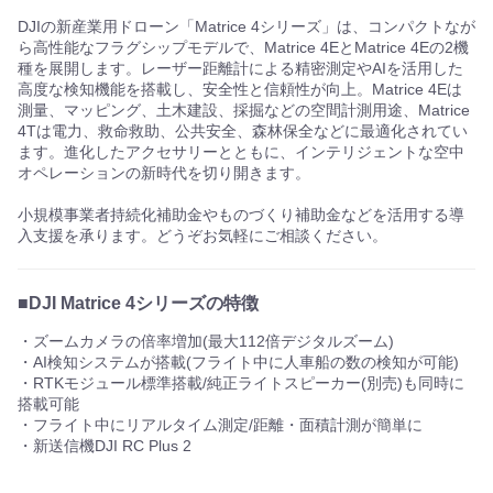
DJIの新産業用ドローン「Matrice 4シリーズ」は、コンパクトなが
ら高性能なフラグシップモデルで、Matrice 4EとMatrice 4Eの2機
種を展開します。レーザー距離計による精密測定やAIを活用した
高度な検知機能を搭載し、安全性と信頼性が向上。Matrice 4Eは
測量、マッピング、土木建設、採掘などの空間計測用途、Matrice
4Tは電力、救命救助、公共安全、森林保全などに最適化されてい
ます。進化したアクセサリーとともに、インテリジェントな空中
オペレーションの新時代を切り開きます。
小規模事業者持続化補助金やものづくり補助金などを活用する導
入支援を承ります。どうぞお気軽にご相談ください。
■DJI Matrice 4シリーズの特徴
・ズームカメラの倍率増加(最大112倍デジタルズーム)
・AI検知システムが搭載(フライト中に人車船の数の検知が可能)
・RTKモジュール標準搭載/純正ライトスピーカー(別売)も同時に
搭載可能
・フライト中にリアルタイム測定/距離・面積計測が簡単に
・新送信機DJI RC Plus 2