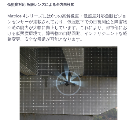
低照度対応 魚眼レンズによる全方向検知
Matrice 4シリーズには6つの高解像度・低照度対応魚眼ビジョ
ンセンサーが搭載されており、低照度下での目視測位と障害物
回避の能力が大幅に向上しています。これにより、都市部にお
ける低照度環境で、障害物の自動回避、インテリジェントな経
路変更、安全な帰還が可能となります。