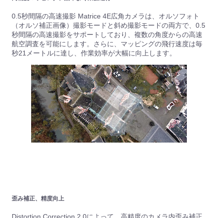
0.5秒間隔の高速撮影 Matrice 4E広角カメラは、オルソフォト
（オルソ補正画像）撮影モードと斜め撮影モードの両方で、0.5
秒間隔の高速撮影をサポートしており、複数の角度からの高速
航空調査を可能にします。さらに、マッピングの飛行速度は毎
秒21メートルに達し、作業効率が大幅に向上します。
歪み補正、精度向上
Distortion Correction 2.0によって、高精度のカメラ内歪み補正