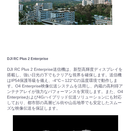
DJI RC Plus 2 Enterprise
DJI RC Plus 2 Enterprise送信機は、新型高輝度ディスプレイを
搭載し、強い日光の下でもクリアな視界を確保します。送信機
はIP54保護等級を備え、-4°C～122°Cの温度環境で動作しま
す。O4 Enterprise映像伝送システムを活用し、内蔵の高利得ア
ンテナアレイが強力なパフォーマンスを実現します。また、O4
Enterpriseおよび4Gハイブリッド伝送ソリューションにも対応
しており、都市部の高層ビル街や山岳地帯でも安定したスムー
ズな映像伝送を保証します。