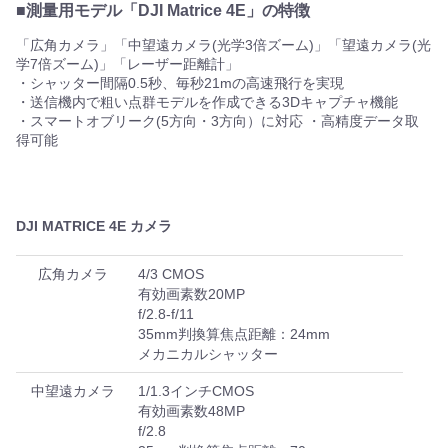
■測量用モデル「DJI Matrice 4E」の特徴
「広角カメラ」「中望遠カメラ(光学3倍ズーム)」「望遠カメラ(光
学7倍ズーム)」「レーザー距離計」
・シャッター間隔0.5秒、毎秒21mの高速飛行を実現
・送信機内で粗い点群モデルを作成できる3Dキャプチャ機能
・スマートオブリーク(5⽅向・3⽅向）に対応 ・高精度データ取
得可能
DJI MATRICE 4E カメラ
広角カメラ
4/3 CMOS
有効画素数20MP
f/2.8-f/11
35mm判換算焦点距離：24mm
メカニカルシャッター
中望遠カメラ
1/1.3インチCMOS
有効画素数48MP
f/2.8