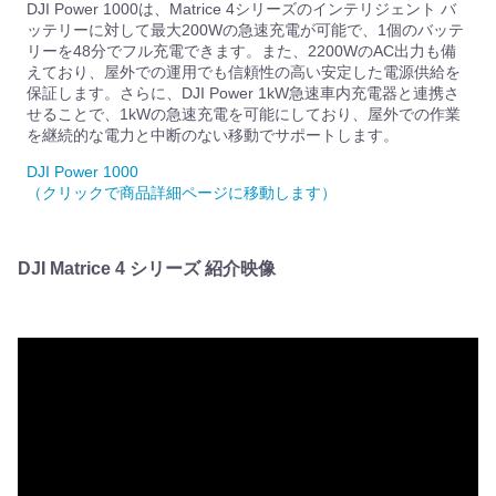
DJI Power 1000は、Matrice 4シリーズのインテリジェント バ
ッテリーに対して最大200Wの急速充電が可能で、1個のバッテ
リーを48分でフル充電できます。また、2200WのAC出力も備
えており、屋外での運用でも信頼性の高い安定した電源供給を
保証します。さらに、DJI Power 1kW急速車内充電器と連携さ
せることで、1kWの急速充電を可能にしており、屋外での作業
を継続的な電力と中断のない移動でサポートします。
DJI Power 1000
（クリックで商品詳細ページに移動します）
DJI Matrice 4 シリーズ 紹介映像