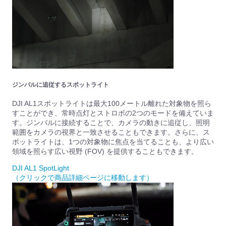
ジンバルに追従するスポットライト
DJI AL1スポットライトは最大100メートル離れた対象物を照ら
すことができ、常時点灯とストロボの2つのモードを備えていま
す。ジンバルに接続することで、カメラの動きに追従し、照明
範囲をカメラの視界と一致させることもできます。さらに、ス
ポットライトは、1つの対象物に焦点を当てることも、より広い
領域を照らす広い視野 (FOV) を提供することもできます。
DJI AL1 SpotLight
（クリックで商品詳細ページに移動します）