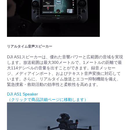
リアルタイム音声スピーカー
DJI AS1スピーカーは、優れた音響パワーと広範囲の音域を実現
します。放送範囲は最大300メートルで、1メートルの距離で最
大114デシベルの音量を出すことができます。録音メッセー
ジ、メディアインポート、およびテキスト音声変換に対応して
います。さらに、リアルタイム放送とエコー抑制機能を備え、
緊急捜索・救助活動の効率性と柔軟性を高めます。
DJI AS1 Speaker
（クリックで商品詳細ページに移動します）